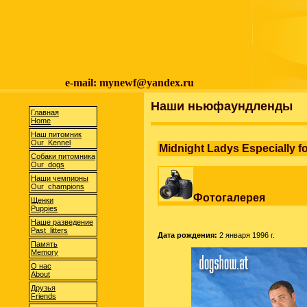
e-mail: mynewf@yandex.ru
Наши ньюфаундленды
Главная
Home
Наш питомник
Our Kennel
Midnight Ladys Especially f
Собаки питомника
Our dogs
Наши чемпионы
Our champions
Фотогалерея
Щенки
Puppies
Наше разведение
Past litters
Дата рождения:
2 января 1996 г.
Память
Memory
О нас
About
Друзья
Friends