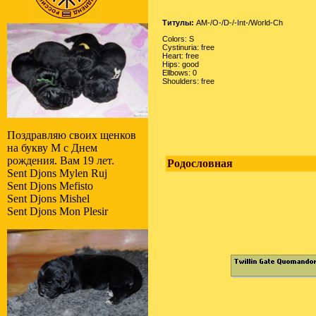
Титулы:
AM-/O-/D-/-Int-/World-Ch
Colors: S
Cystinuria: free
Heart: free
Hips: good
Ellbows: 0
Shoulders: free
Поздравляю своих щенков
на букву M с Днем
рождения. Вам 19 лет.
Родословная
Sent Djons Mylen Ruj
Sent Djons Mefisto
Sent Djons Mishel
Sent Djons Mon Plesir