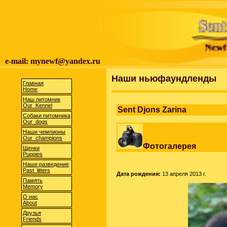
e-mail: mynewf@yandex.ru
Наши ньюфаундленды
Главная
Home
Наш питомник
Our Kennel
Sent Djons Zarina
Собаки питомника
Our dogs
Наши чемпионы
Our champions
Фотогалерея
Щенки
Puppies
Наше разведение
Past litters
Дата рождения:
13 апреля 2013 г.
Память
Memory
О нас
About
Друзья
Friends