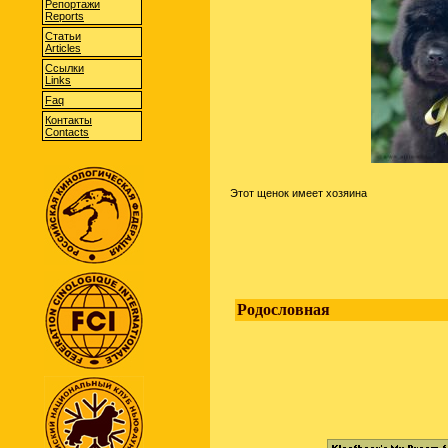
Репортажи
Reports
Статьи
Articles
Cсылки
Links
Faq
Контакты
Contacts
Этот щенок имеет хозяина
Родословная