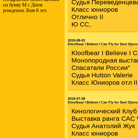
Судья Переведенцева
на букву M с Днем
Класс юниоров
рождения. Вам 8 лет.
Отлично II
Ю CC,
2019-08-03
Kloofbear I Believe I Can Fly for Sent Djons
Kloofbear I Believe I 
Монопородная выстав
Спасатели России"
Судья Hutton Valerie
Класс Юниоров отл I
2019-07-28
Kloofbear I Believe I Can Fly for Sent Djons
Кинологический Клуб
Выставка ранга САС
Судья Анатолий Жук
Класс юниоров