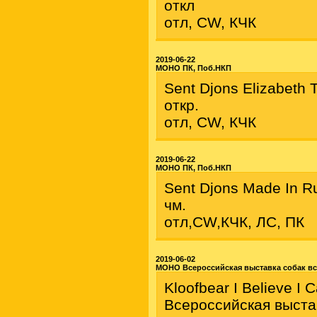
откл
отл, CW, КЧК
2019-06-22
МОНО ПК, Поб.НКП
Sent Djons Elizabeth 
откр.
отл, CW, КЧК
2019-06-22
МОНО ПК, Поб.НКП
Sent Djons Made In R
чм.
отл,CW,КЧК, ЛС, ПК
2019-06-02
МОНО Всероссийская выставка собак вс
Kloofbear I Believe I 
Всероссийская выста