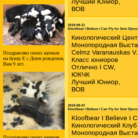
Лучший Юниор,
ВОВ
2019-09-21
Kloofbear I Believe I Can Fly for Sent Djons
Кинологический Центр
Монопородная Выста
Celmz Varanauskas V.
Поздравляю своих щенков
на букву E с Днем рождения.
Класс юниоров
Вам 9 лет.
Отлично I СW,
ЮКЧК
Лучший Юниор,
ВОВ
2019-09-07
Kloofbear I Believe I Can Fly for Sent Djons
Kloofbear I Believe I 
Кинологический Клуб
Монопородная Выста
Поздравляю своих щенков