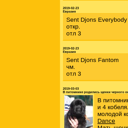
2019-02-23
Евразия
Sent Djons Everybod
откр.
отл 3
2019-02-23
Евразия
Sent Djons Fantom
чм.
отл 3
2019-03-03
В питомнике родились щенки черного о
В питомни
и 4 кобеля
молодой к
Dance
Мать щенк