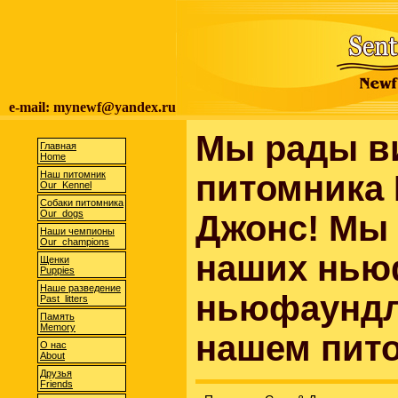
e-mail: mynewf@yandex.ru
Мы рады ви
Главная
Home
Наш питомник
питомника
Our Kennel
Собаки питомника
Our dogs
Джонс! Мы
Наши чемпионы
Our champions
наших нью
Щенки
Puppies
Наше разведение
ньюфаундл
Past litters
Память
Memory
нашем пит
О нас
About
Друзья
Friends