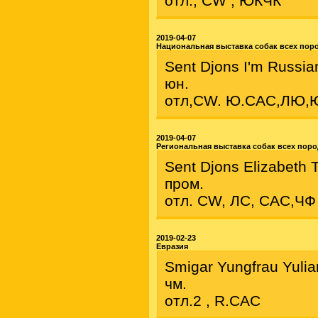
отл., CW , ЮКЧК
2019-04-07
Национальная выставка собак всех поро
Sent Djons I'm Russia
юн.
отл,CW. Ю.САС,ЛЮ
2019-04-07
Региональная выставка собак всех пор
Sent Djons Elizabeth 
пром.
отл. CW, ЛС, САС,ЧФ
2019-02-23
Евразия
Smigar Yungfrau Yuli
чм.
отл.2 , R.CAC