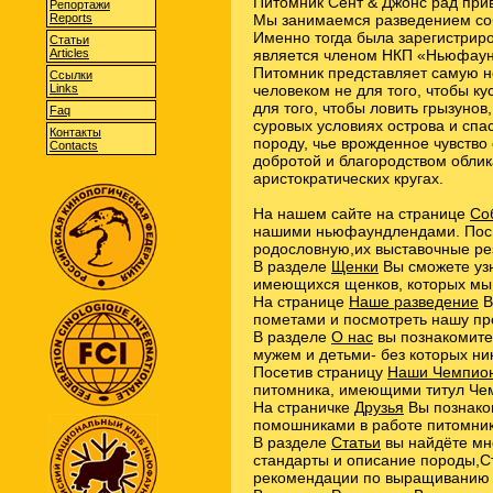
Питомник Сент & Джонс рад прив
Репортажи
Reports
Мы занимаемся разведением со
Именно тогда была зарегистриро
Статьи
Articles
является членом НКП «Ньюфаун
Питомник представляет самую 
Cсылки
Links
человеком не для того, чтобы ку
для того, чтобы ловить грызунов,
Faq
суровых условиях острова и спа
Контакты
породу, чье врожденное чувство 
Contacts
добротой и благородством обли
аристократических кругах.
На нашем сайте на странице
Со
нашими ньюфаундлендами. Посм
родословную,их выставочные рез
В разделе
Щенки
Вы сможете узн
имеющихся щенков, которых мы
На странице
Наше разведение
В
пометами и посмотреть нашу п
В разделе
О нас
вы познакомитес
мужем и детьми- без которых ни
Посетив страницу
Наши Чемпио
питомника, имеющими титул Че
На страничке
Друзья
Вы познако
помошниками в работе питомник
В разделе
Статьи
вы найдёте мн
стандарты и описание породы,С
рекомендации по выращиванию 