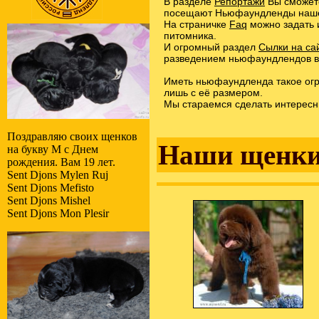
В разделе
Репортажи
Вы сможете
посещают Ньюфаундленды наше
На страничке
Faq
можно задать 
питомника.
И огромный раздел
Сылки на са
разведением ньюфаундлендов в 
Иметь ньюфаундленда такое огр
лишь с её размером.
Мы стараемся сделать интересны
Поздравляю своих щенков
Наши щенки
на букву M с Днем
рождения. Вам 19 лет.
Sent Djons Mylen Ruj
Sent Djons Mefisto
Sent Djons Mishel
Sent Djons Mon Plesir