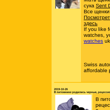
сука
Sent 
Все щенки
Посмотрет
здесь
If you like
watches, y
watches
uk
Swiss aut
affordable
2019-10-26
В питомнике родились черные, рецесси
В пит
рецес