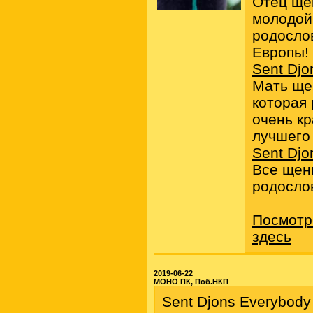
Отец ще
молодой 
родосло
Европы!
Sent Djo
Мать ще
которая
очень кр
лучшего
Sent Djo
Все щен
родосло
Посмотр
здесь
2019-06-22
МОНО ПК, Поб.НКП
Sent Djons Everybod