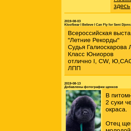
здесь
2019-08-03
Kloofbear I Believe I Can Fly for Sent Djons
Всероссийская выста
"Летние Рекорды"
Судья Галиоскарова 
Класс Юниоров
отлично I, СW, Ю,СА
ЛПП
2019-08-13
Добавлены фотографии щенков
В питом
2 суки ч
окраса.
Отец ще
молодой 