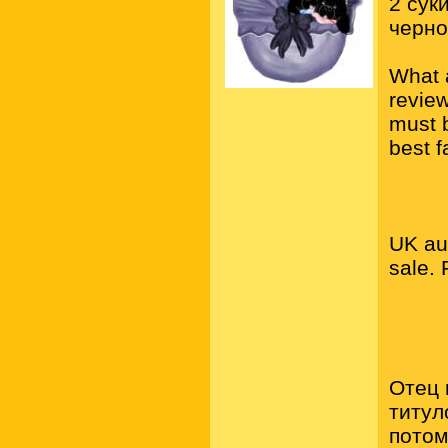
2 сук
черно
What 
revie
must 
best f
UK au
sale. 
Отец 
титул
потом