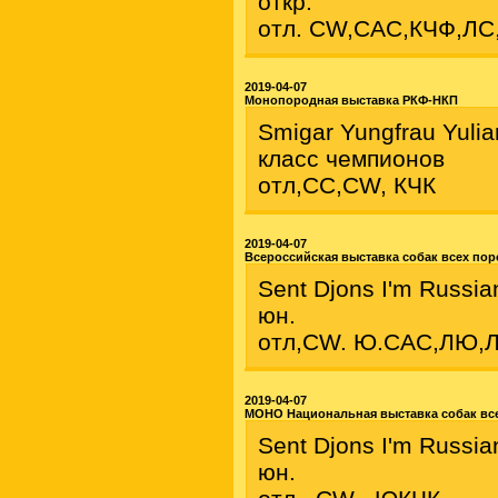
откр.
отл. CW,CAC,КЧФ,ЛС
2019-04-07
Монопородная выставка РКФ-НКП
Smigar Yungfrau Yuli
класс чемпионов
отл,СС,CW, КЧК
2019-04-07
Всероссийская выставка собак всех по
Sent Djons I'm Russia
юн.
отл,CW. Ю.САС,ЛЮ,
2019-04-07
МОНО Национальная выставка собак все
Sent Djons I'm Russia
юн.