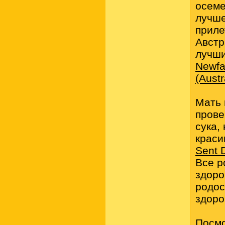
осеме
лучше
приле
Австр
лучши
Newfa
(Austr
Мать 
прове
сука,
краси
Sent 
Все р
здоро
родос
здоро
Посмо